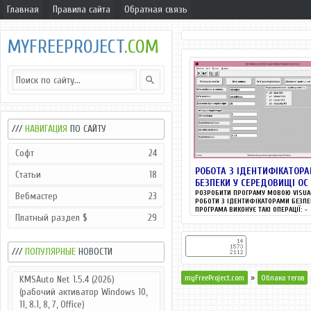
Главная
Правила сайта
Обратная связь
MYFREEPROJECT
.COM
///
НАВИГАЦИЯ
ПО САЙТУ
Софт
24
РОБОТА З ІДЕНТИФІКАТОР
Статьи
18
БЕЗПЕКИ У СЕРЕДОВИЩІ ОС
РОЗРОБИТИ ПРОГРАМУ МОВОЮ VISUA
Вебмастер
23
РОБОТИ З ІДЕНТИФІКАТОРАМИ БЕЗПЕ
ПРОГРАМА ВИКОНУЄ ТАКІ ОПЕРАЦІЇ: -
Платный раздел $
29
РОЗПОДІЛЯЄ...
///
ПОПУЛЯРНЫЕ
НОВОСТИ
»
myFreeProject.com
Облако тегов
KMSAuto Net 1.5.4 (2026)
(рабочий активатор Windows 10,
11, 8.1, 8, 7, Office)