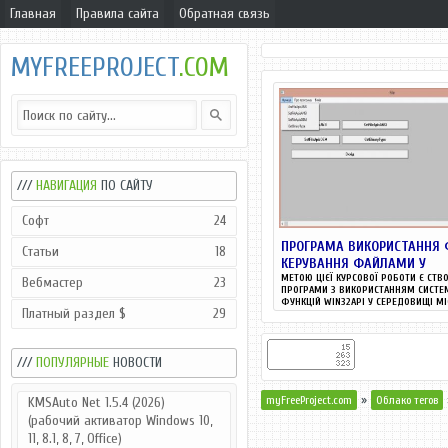
Главная
Правила сайта
Обратная связь
MYFREEPROJECT
.COM
///
НАВИГАЦИЯ
ПО САЙТУ
Софт
24
ПРОГРАМА ВИКОРИСТАННЯ 
Статьи
18
КЕРУВАННЯ ФАЙЛАМИ У
МЕТОЮ ЦІЄЇ КУРСОВОЇ РОБОТИ Є СТВ
Вебмастер
23
ПРОГРАМИ З ВИКОРИСТАННЯМ СИСТЕ
ФУНКЦІЙ WIN32API У СЕРЕДОВИЩІ MI
Платный раздел $
29
///
ПОПУЛЯРНЫЕ
НОВОСТИ
»
myFreeProject.com
Облако тегов
KMSAuto Net 1.5.4 (2026)
(рабочий активатор Windows 10,
11, 8.1, 8, 7, Office)