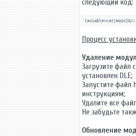
следующий код:
[aviable=cat|main]&
#1
Процесс установ
Удаление моду
Загрузите файл ca
установлен DLE;
Запустите файл ht
инструкциям;
Удалите все фай
Не забудьте такж
Обновление мо