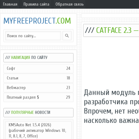
Главная
Правила сайта
Обратная связь
MYFREEPROJECT
.COM
///
CATFACE 2.3
///
НАВИГАЦИЯ
ПО САЙТУ
Софт
24
Статьи
18
Вебмастер
23
Данный модуль п
Платный раздел $
29
разработчика пр
Впрочем, нет не
///
ПОПУЛЯРНЫЕ
НОВОСТИ
насколько важна
KMSAuto Net 1.5.4 (2026)
(рабочий активатор Windows 10,
11, 8.1, 8, 7, Office)