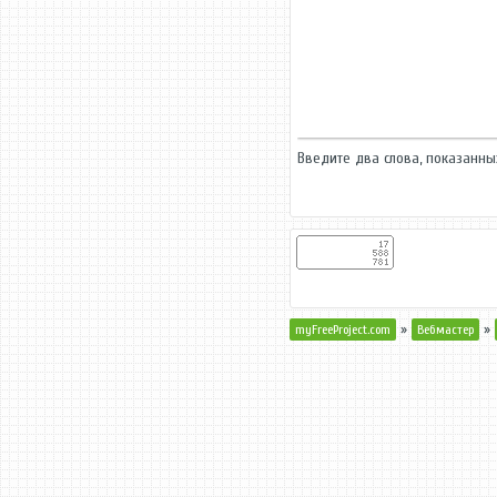
Введите два слова, показанн
»
»
myFreeProject.com
Вебмастер