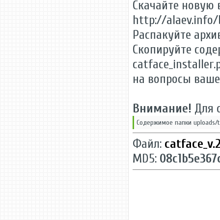
Скачайте новую 
http://alaev.info
Распакуйте архи
Скопируйте соде
catface_installer
на вопросы ваше
Внимание!
Для о
Содержимое папки uploads/te
Файл:
catface_v.2
MD5:
08c1b5e367