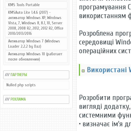
KMS Tools Portable
програмування С 
KMSAuto Lite 1.4.6 (2017) -
використанням ф
активатор Windows XP, Windows
Vista, 7, Windows 8, 8.1, 10, Server
2008, 2008 R2, 2012, 2012 R2, Office
Розроблена прог
2010/2013/2016
середовищі Wind
Активатор Windows 7 (Windows
Loader 2.2.2 by Daz)
операційних сист
Активатор Windows 10 (работает
после обновления)
Використані 
///
ПАРТНЕРЫ
Nulled php scripts
Розробити прогр
///
РЕКЛАМА
вигляді додатку,
системними функц
• визначає ім’я 