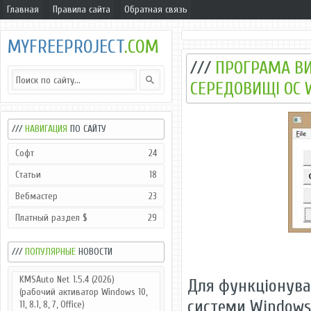
Главная
Правила сайта
Обратная связь
MYFREEPROJECT
.COM
///
ПРОГРАМА В
СЕРЕДОВИЩІ ОС
///
НАВИГАЦИЯ
ПО САЙТУ
Софт
24
Статьи
18
Вебмастер
23
Платный раздел $
29
///
ПОПУЛЯРНЫЕ
НОВОСТИ
KMSAuto Net 1.5.4 (2026)
Для функціонува
(рабочий активатор Windows 10,
системи Windows
11, 8.1, 8, 7, Office)