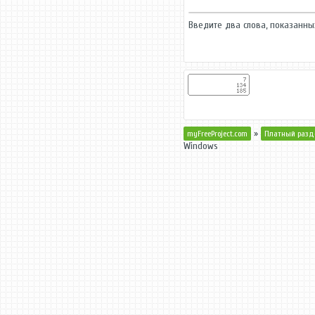
Введите два слова, показанн
»
myFreeProject.com
Платный разд
Windows