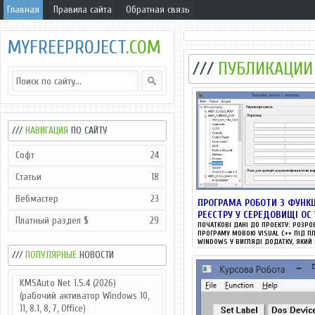
Главная
Правила сайта
Обратная связь
MYFREEPROJECT
.COM
///
ПУБЛИКАЦИИ
///
НАВИГАЦИЯ
ПО САЙТУ
Софт
24
Статьи
18
Вебмастер
23
ПРОГРАМА РОБОТИ З ФУНК
РЕЄСТРУ У СЕРЕДОВИЩІ ОС
Платный раздел $
29
ПОЧАТКОВІ ДАНІ ДО ПРОЕКТУ: РОЗРО
ПРОГРАМУ МОВОЮ VISUAL C++ ПІД 
WINDOWS У ВИГЛЯДІ ДОДАТКУ, ЯКИЙ 
///
ПОПУЛЯРНЫЕ
НОВОСТИ
KMSAuto Net 1.5.4 (2026)
(рабочий активатор Windows 10,
11, 8.1, 8, 7, Office)